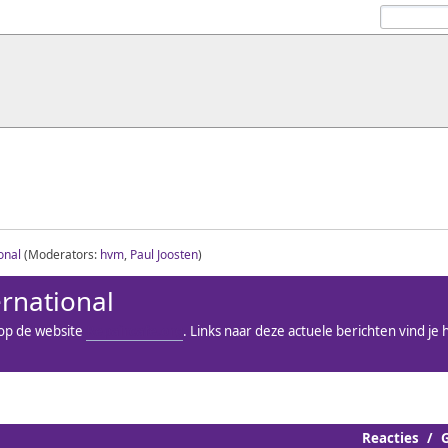
onal
(Moderators:
hvm
,
Paul Joosten
)
rnational
 op de website
Repaircafe.org
. Links naar deze actuele berichten vind je h
Reacties
/