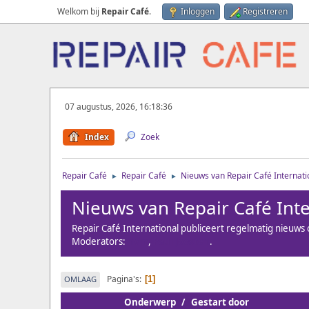
Welkom bij
Repair Café
.
Inloggen
Registreren
07 augustus, 2026, 16:18:36
Index
Zoek
Repair Café
Repair Café
Nieuws van Repair Café Internati
►
►
Nieuws van Repair Café Inte
Repair Café International publiceert regelmatig nieuws
Moderators:
hvm
,
Paul Joosten
.
Pagina's
OMLAAG
1
Onderwerp
/
Gestart door