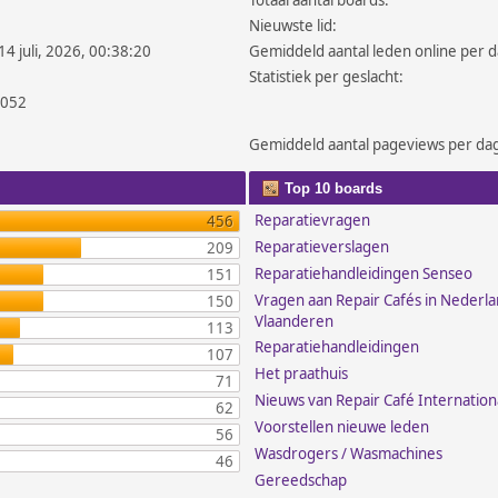
Totaal aantal boards:
Nieuwste lid:
14 juli, 2026, 00:38:20
Gemiddeld aantal leden online per d
Statistiek per geslacht:
.052
Gemiddeld aantal pageviews per da
Top 10 boards
Reparatievragen
456
Reparatieverslagen
209
Reparatiehandleidingen Senseo
151
Vragen aan Repair Cafés in Nederl
150
Vlaanderen
113
Reparatiehandleidingen
107
Het praathuis
71
Nieuws van Repair Café Internation
62
Voorstellen nieuwe leden
56
Wasdrogers / Wasmachines
46
Gereedschap