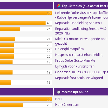
Top 10 topics (qua aantal keer
Lekkende Dolce Gusto Krups-koffi
50
- Rubbertje vervangen/silicone nod
Reparatie Handleiding Senseo's
45
Reparatie handleiding Senseo V4.2 -
25
2020 (NL)
Miele C3-motor: vervangende ond
21
gezocht
20
Delonghi magnifica
20
Nespresso-reparatiehandleiding
20
Krups Dolce Gusto Mini Me
19
Lijmgids voor kunststoffen
Onderdeel Krups XN3005 PIXIE ge
19
Reparatiefora bruin- en witgoed
18
Meeste tijd online
Bert
53
Henk 2 leerdam
29