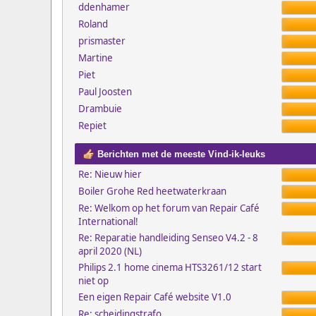
ddenhamer
Roland
prismaster
Martine
Piet
Paul Joosten
Drambuie
Repiet
Berichten met de meeste Vind-ik-leuks
Re: Nieuw hier
Boiler Grohe Red heetwaterkraan
Re: Welkom op het forum van Repair Café
International!
Re: Reparatie handleiding Senseo V4.2 - 8
april 2020 (NL)
Philips 2.1 home cinema HTS3261/12 start
niet op
Een eigen Repair Café website V1.0
Re: scheidingstrafo