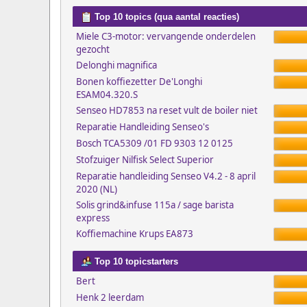
Top 10 topics (qua aantal reacties)
Miele C3-motor: vervangende onderdelen
gezocht
Delonghi magnifica
Bonen koffiezetter De'Longhi
ESAM04.320.S
Senseo HD7853 na reset vult de boiler niet
Reparatie Handleiding Senseo's
Bosch TCA5309 /01 FD 9303 12 0125
Stofzuiger Nilfisk Select Superior
Reparatie handleiding Senseo V4.2 - 8 april
2020 (NL)
Solis grind&infuse 115a / sage barista
express
Koffiemachine Krups EA873
Top 10 topicstarters
Bert
Henk 2 leerdam