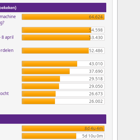
 bekeken)
emachine
64.624
ig?
54.598
 8 april
53.430
erdelen
52.486
43.010
37.690
29.518
29.050
zocht
26.673
26.002
8d 4u 4m
5d 10u 0m