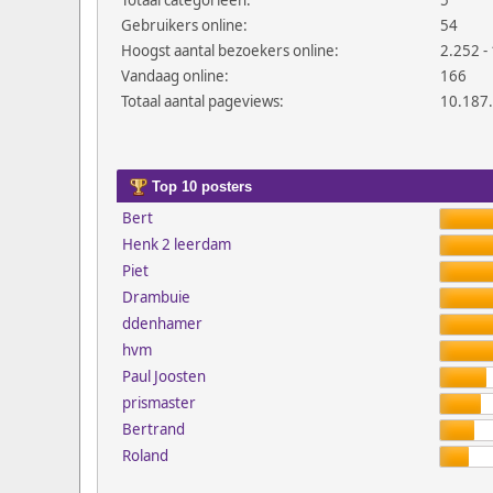
Totaal categorieën:
5
Gebruikers online:
54
Hoogst aantal bezoekers online:
2.252 - 
Vandaag online:
166
Totaal aantal pageviews:
10.187
Top 10 posters
Bert
Henk 2 leerdam
Piet
Drambuie
ddenhamer
hvm
Paul Joosten
prismaster
Bertrand
Roland