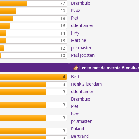
Drambuie
27
PvdZ
20
Piet
18
ddenhamer
16
Judy
14
Martine
13
prismaster
12
Paul Joosten
10
Leden met de meeste Vind-ik-l
Bert
4
Henk 2 leerdam
3
ddenhamer
3
Drambuie
3
Piet
hvm
3
prismaster
Roland
3
Bertrand
3