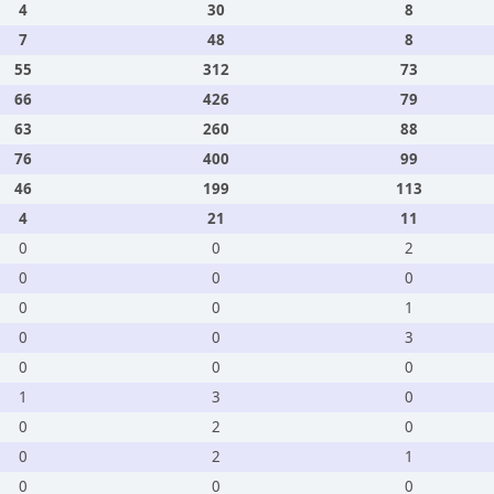
4
30
8
7
48
8
55
312
73
66
426
79
63
260
88
76
400
99
46
199
113
4
21
11
0
0
2
0
0
0
0
0
1
0
0
3
0
0
0
1
3
0
0
2
0
0
2
1
0
0
0