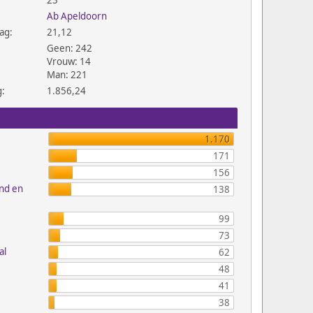
23
Ab Apeldoorn
ag:
21,12
Geen: 242
Vrouw: 14
Man: 221
g:
1.856,24
1.170
171
156
and en
138
99
73
al
62
48
41
38