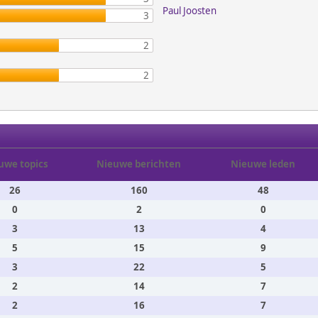
Paul Joosten
3
2
2
uwe topics
Nieuwe berichten
Nieuwe leden
26
160
48
0
2
0
3
13
4
5
15
9
3
22
5
2
14
7
2
16
7