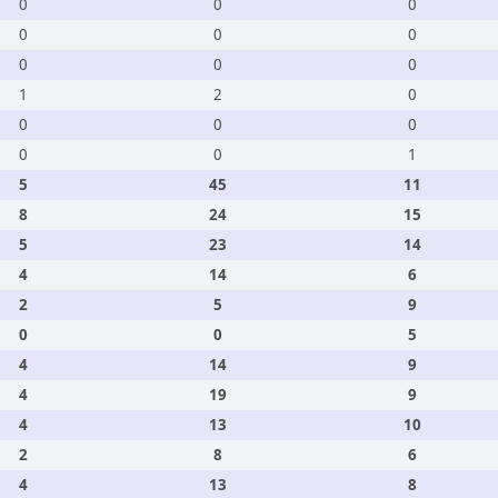
0
0
0
0
0
0
0
0
0
1
2
0
0
0
0
0
0
1
5
45
11
8
24
15
5
23
14
4
14
6
2
5
9
0
0
5
4
14
9
4
19
9
4
13
10
2
8
6
4
13
8