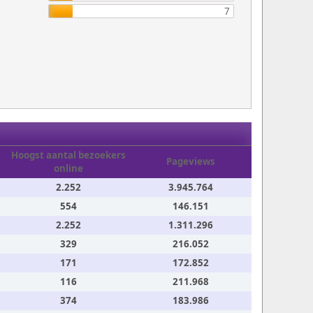
7
Hoogst aantal bezoekers
Pageviews
online
2.252
3.945.764
554
146.151
2.252
1.311.296
329
216.052
171
172.852
116
211.968
374
183.986