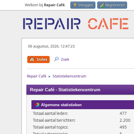
Welkom bij
Repair Café
.
Inloggen
Registreren
06 augustus, 2026, 12:47:23
Index
Zoek
Repair Café
Statistiekencentrum
►
Repair Café - Statistiekencentrum
Algemene statistieken
Totaal aantal leden:
477
Totaal aantal berichten:
2.200
Totaal aantal topics:
495