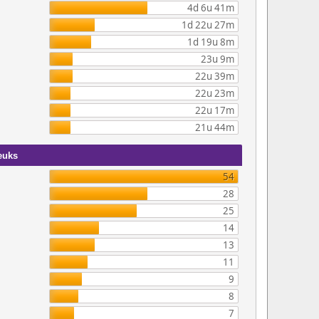
4d 6u 41m
1d 22u 27m
1d 19u 8m
23u 9m
22u 39m
22u 23m
22u 17m
21u 44m
euks
54
28
25
14
13
11
9
8
7