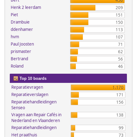
Bert
456
Henk 2 leerdam
209
Piet
151
Drambuie
150
ddenhamer
113
hvm
107
Paul Joosten
71
prismaster
62
Bertrand
56
Roland
46
Top 10 boards
Reparatievragen
1.170
Reparatieverslagen
171
Reparatiehandleidingen
156
Senseo
Vragen aan Repair Cafés in
138
Nederland en Vlaanderen
Reparatiehandleidingen
99
Het praathuis
73