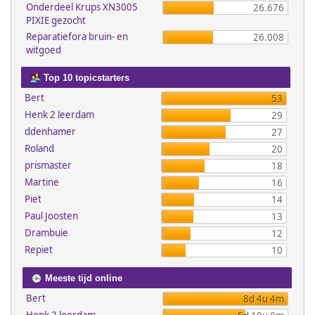
Onderdeel Krups XN3005
26.676
PIXIE gezocht
Reparatiefora bruin- en
26.008
witgoed
Top 10 topicstarters
Bert
53
Henk 2 leerdam
29
ddenhamer
27
Roland
20
prismaster
18
Martine
16
Piet
14
Paul Joosten
13
Drambuie
12
Repiet
10
Meeste tijd online
Bert
8d 4u 4m