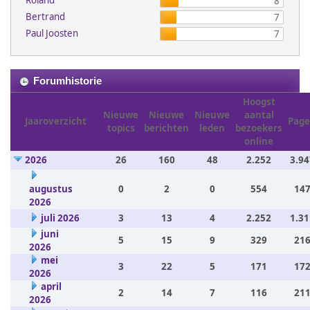
Roland
8
Bertrand
7
Paul Joosten
7
Forumhistorie
Hoogst
Nieuwe
Nieuwe
Nieuwe
aantal
Jaaroverzicht
Page
topics
berichten
leden
bezoekers
online
2026
26
160
48
2.252
3.94
augustus
0
2
0
554
147
2026
juli 2026
3
13
4
2.252
1.31
juni
5
15
9
329
216
2026
mei
3
22
5
171
172
2026
april
2
14
7
116
211
2026