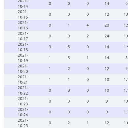
2021-
0
0
0
14
6
10-14
2021-
0
0
0
12
1.
10-15
2021-
0
1
4
20
1.
10-16
2021-
0
0
2
24
1.
10-17
2021-
3
5
0
14
1.
10-18
2021-
1
3
1
14
8
10-19
2021-
1
2
0
12
9
10-20
2021-
1
1
0
10
1.
10-21
2021-
0
3
0
10
1.
10-22
2021-
0
0
0
9
1.
10-23
2021-
0
0
0
9
1.
10-24
2021-
0
2
1
12
1.
10-25