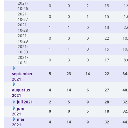
2021-
0
0
2
13
1.
10-26
2021-
0
0
1
15
1.
10-27
2021-
1
1
0
13
2.
10-28
2021-
0
0
0
22
10
10-29
2021-
1
1
0
15
10
10-30
2021-
0
3
0
17
8.
10-31
september
5
23
14
22
34
2021
augustus
4
14
6
27
40
2021
juli 2021
2
5
9
28
32
juni
0
0
5
18
32
2021
mei
4
14
9
32
44
2021