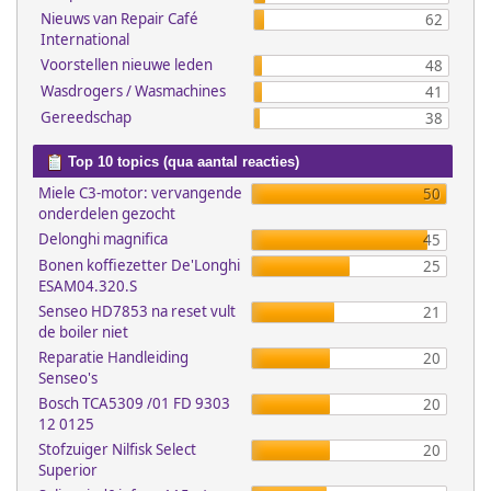
Nieuws van Repair Café
62
International
Voorstellen nieuwe leden
48
Wasdrogers / Wasmachines
41
Gereedschap
38
Top 10 topics (qua aantal reacties)
Miele C3-motor: vervangende
50
onderdelen gezocht
Delonghi magnifica
45
Bonen koffiezetter De'Longhi
25
ESAM04.320.S
Senseo HD7853 na reset vult
21
de boiler niet
Reparatie Handleiding
20
Senseo's
Bosch TCA5309 /01 FD 9303
20
12 0125
Stofzuiger Nilfisk Select
20
Superior