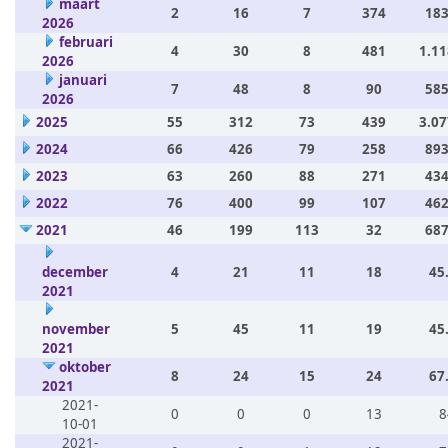
maart
2
16
7
374
183
2026
februari
4
30
8
481
1.11
2026
januari
7
48
8
90
585
2026
2025
55
312
73
439
3.07
2024
66
426
79
258
893
2023
63
260
88
271
434
2022
76
400
99
107
462
2021
46
199
113
32
687
december
4
21
11
18
45
2021
november
5
45
11
19
45
2021
oktober
8
24
15
24
67
2021
2021-
0
0
0
13
8
10-01
2021-