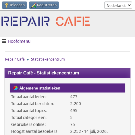
Inloggen
Registreren
Hoofdmenu
Repair Café
Statistiekencentrum
►
Repair Café - Statistiekencentrum
Algemene statistieken
Totaal aantal leden:
477
Totaal aantal berichten:
2.200
Totaal aantal topics:
495
Totaal categorieën:
5
Gebruikers online:
75
Hoogst aantal bezoekers
2.252 - 14 juli, 2026,