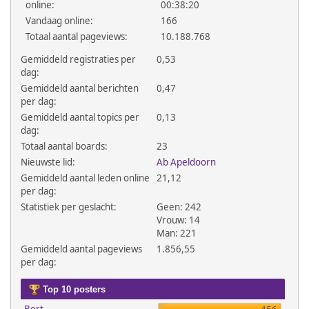
online:
00:38:20
Vandaag online:
166
Totaal aantal pageviews:
10.188.768
Gemiddeld registraties per
0,53
dag:
Gemiddeld aantal berichten
0,47
per dag:
Gemiddeld aantal topics per
0,13
dag:
Totaal aantal boards:
23
Nieuwste lid:
Ab Apeldoorn
Gemiddeld aantal leden online
21,12
per dag:
Statistiek per geslacht:
Geen: 242
Vrouw: 14
Man: 221
Gemiddeld aantal pageviews
1.856,55
per dag:
Top 10 posters