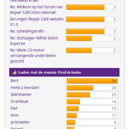
heetwaterkraan
Re: Welkom op het forum van
3
Repair Café International!
Een eigen Repair Café website
3
V1.0
Re: scheidingstrafo
3
Re: Stofzuiger Nilfisk Select
2
Superior
Re: Miele C3-motor:
2
vervangende onderdelen
gezocht
Leden met de meeste Vind-ik-leuks
Bert
54
Henk 2 leerdam
28
ddenhamer
25
Drambuie
14
Piet
13
hvm
11
prismaster
9