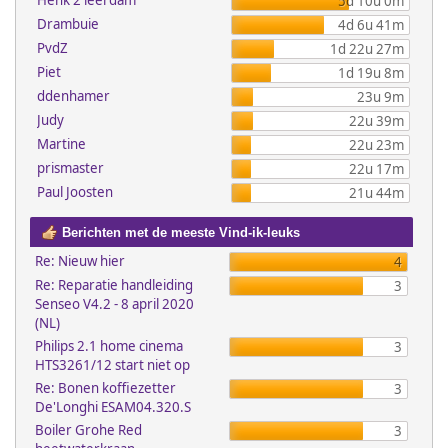
Henk 2 leerdam
5d 10u 0m
Drambuie
4d 6u 41m
PvdZ
1d 22u 27m
Piet
1d 19u 8m
ddenhamer
23u 9m
Judy
22u 39m
Martine
22u 23m
prismaster
22u 17m
Paul Joosten
21u 44m
Berichten met de meeste Vind-ik-leuks
Re: Nieuw hier
4
Re: Reparatie handleiding
3
Senseo V4.2 - 8 april 2020
(NL)
Philips 2.1 home cinema
3
HTS3261/12 start niet op
Re: Bonen koffiezetter
3
De'Longhi ESAM04.320.S
Boiler Grohe Red
3