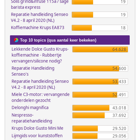
Solis grind&infuse 115a / sage
19
barista express
Reparatie handleiding Senseo
19
V4.2 - 8 april 2020 (NL)
Koffiemachine Krups EA873
18
Top 10 topics (qua aantal keer bekeken)
Lekkende Dolce Gusto Krups-
64.628
koffiemachine - Rubbertje
vervangen/silicone nodig?
Reparatie Handleiding
54.600
Senseo's
Reparatie handleiding Senseo
53.433
V4.2 - 8 april 2020 (NL)
Miele C3-motor: vervangende
52.491
onderdelen gezocht
Delonghi magnifica
43.018
Nespresso-
37.692
reparatiehandleiding
Krups Dolce Gusto Mini Me
29.520
Lijmgids voor kunststoffen
29.056