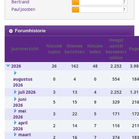
Bertrand
7
Paul Joosten
7
Forumhistorie
Hoogst
Nieuwe
Nieuwe
Nieuwe
aantal
Jaaroverzicht
Page
topics
berichten
leden
bezoekers
online
2026
26
162
48
2.252
3.98
augustus
0
4
0
554
184
2026
juli 2026
3
13
4
2.252
1.31
juni
5
15
9
329
216
2026
mei
3
22
5
171
172
2026
april
2
14
7
116
211
2026
maart
2
16
7
374
183