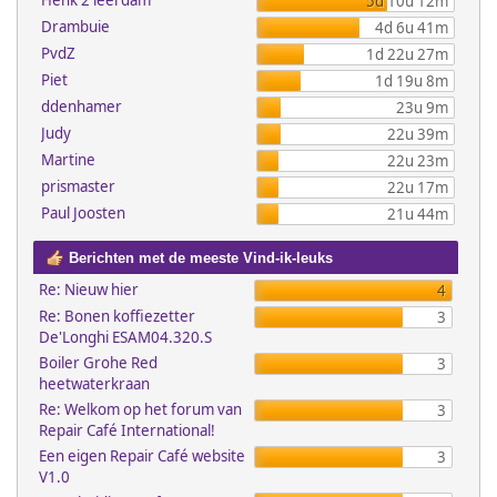
Henk 2 leerdam
5d 10u 12m
Drambuie
4d 6u 41m
PvdZ
1d 22u 27m
Piet
1d 19u 8m
ddenhamer
23u 9m
Judy
22u 39m
Martine
22u 23m
prismaster
22u 17m
Paul Joosten
21u 44m
Berichten met de meeste Vind-ik-leuks
Re: Nieuw hier
4
Re: Bonen koffiezetter
3
De'Longhi ESAM04.320.S
Boiler Grohe Red
3
heetwaterkraan
Re: Welkom op het forum van
3
Repair Café International!
Een eigen Repair Café website
3
V1.0