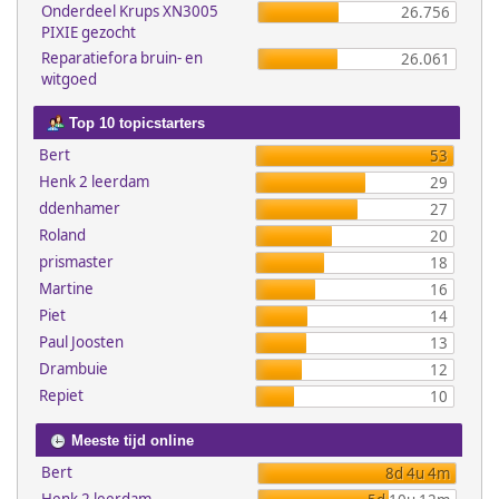
Onderdeel Krups XN3005
26.756
PIXIE gezocht
Reparatiefora bruin- en
26.061
witgoed
Top 10 topicstarters
Bert
53
Henk 2 leerdam
29
ddenhamer
27
Roland
20
prismaster
18
Martine
16
Piet
14
Paul Joosten
13
Drambuie
12
Repiet
10
Meeste tijd online
Bert
8d 4u 4m