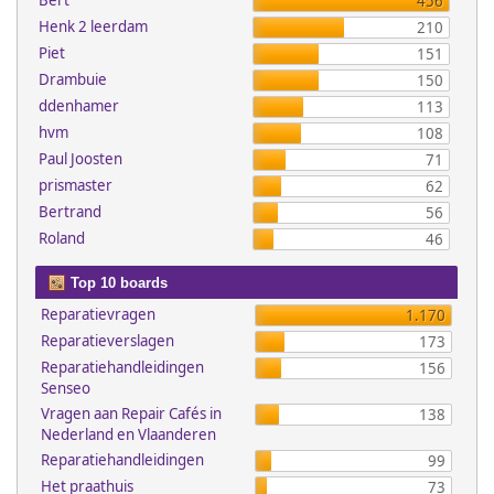
Bert
456
Henk 2 leerdam
210
Piet
151
Drambuie
150
ddenhamer
113
hvm
108
Paul Joosten
71
prismaster
62
Bertrand
56
Roland
46
Top 10 boards
Reparatievragen
1.170
Reparatieverslagen
173
Reparatiehandleidingen
156
Senseo
Vragen aan Repair Cafés in
138
Nederland en Vlaanderen
Reparatiehandleidingen
99
Het praathuis
73