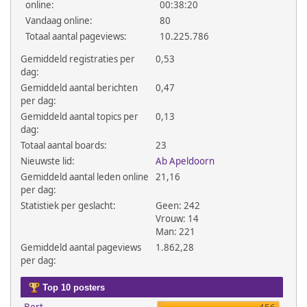
online:
00:38:20
Vandaag online:
80
Totaal aantal pageviews:
10.225.786
Gemiddeld registraties per
0,53
dag:
Gemiddeld aantal berichten
0,47
per dag:
Gemiddeld aantal topics per
0,13
dag:
Totaal aantal boards:
23
Nieuwste lid:
Ab Apeldoorn
Gemiddeld aantal leden online
21,16
per dag:
Statistiek per geslacht:
Geen: 242
Vrouw: 14
Man: 221
Gemiddeld aantal pageviews
1.862,28
per dag:
Top 10 posters