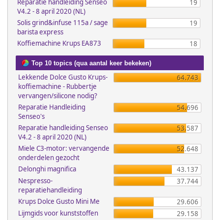
Reparatie handleiding Senseo
19
V4.2 - 8 april 2020 (NL)
Solis grind&infuse 115a / sage
19
barista express
Koffiemachine Krups EA873
18
Top 10 topics (qua aantal keer bekeken)
Lekkende Dolce Gusto Krups-
64.743
koffiemachine - Rubbertje
vervangen/silicone nodig?
Reparatie Handleiding
54.696
Senseo's
Reparatie handleiding Senseo
53.587
V4.2 - 8 april 2020 (NL)
Miele C3-motor: vervangende
52.648
onderdelen gezocht
Delonghi magnifica
43.137
Nespresso-
37.744
reparatiehandleiding
Krups Dolce Gusto Mini Me
29.606
Lijmgids voor kunststoffen
29.158