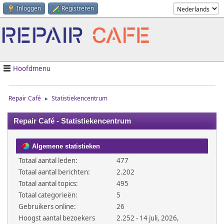
Inloggen
Registreren
Hoofdmenu
Repair Café
Statistiekencentrum
►
Repair Café - Statistiekencentrum
Algemene statistieken
Totaal aantal leden:
477
Totaal aantal berichten:
2.202
Totaal aantal topics:
495
Totaal categorieën:
5
Gebruikers online:
26
Hoogst aantal bezoekers
2.252 - 14 juli, 2026,