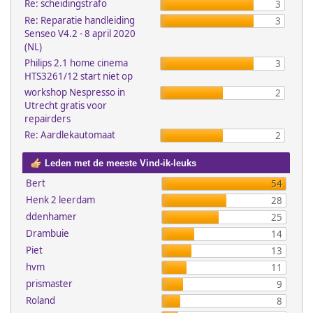
Re: scheidingstrafo
3
Re: Reparatie handleiding
3
Senseo V4.2 - 8 april 2020
(NL)
Philips 2.1 home cinema
3
HTS3261/12 start niet op
workshop Nespresso in
2
Utrecht gratis voor
repairders
Re: Aardlekautomaat
2
Leden met de meeste Vind-ik-leuks
Bert
54
Henk 2 leerdam
28
ddenhamer
25
Drambuie
14
Piet
13
hvm
11
prismaster
9
Roland
8