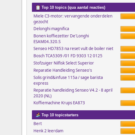
Top 10 topics (qua aantal reacties)
Miele C3-motor: vervangende onderdelen
gezocht
Delonghi magnifica
Bonen koffiezetter De'Longhi
ESAM04.320.S
Senseo HD7853 na reset vult de boiler niet
Bosch TCA5309 /01 FD 9303 12 0125
Stofzuiger Nilfisk Select Superior
Reparatie Handleiding Senseo's
Solis grind&infuse 115a / sage barista
express
Reparatie handleiding Senseo V4.2 - 8 april
2020 (NL)
Koffiemachine Krups EA873
Top 10 topicstarters
Bert
Henk 2 leerdam