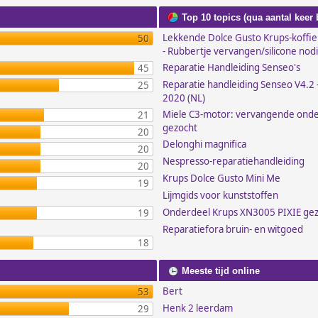
Top 10 topics (qua aantal keer
Lekkende Dolce Gusto Krups-koffi
50
- Rubbertje vervangen/silicone nod
Reparatie Handleiding Senseo's
45
Reparatie handleiding Senseo V4.2 -
25
2020 (NL)
Miele C3-motor: vervangende ond
21
gezocht
20
Delonghi magnifica
20
Nespresso-reparatiehandleiding
20
Krups Dolce Gusto Mini Me
19
Lijmgids voor kunststoffen
Onderdeel Krups XN3005 PIXIE ge
19
Reparatiefora bruin- en witgoed
18
Meeste tijd online
Bert
53
Henk 2 leerdam
29