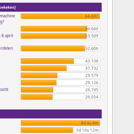
 bekeken)
emachine
64.697
ig?
54.660
 8 april
53.509
erdelen
52.606
43.108
37.732
29.579
29.126
zocht
26.745
26.054
8d 4u 4m
5d 10u 12m