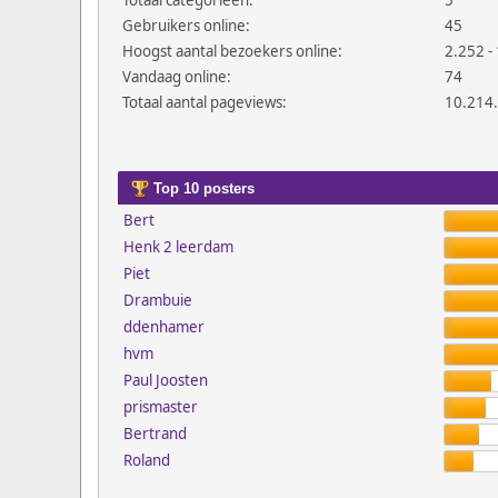
Totaal categorieën:
5
Gebruikers online:
45
Hoogst aantal bezoekers online:
2.252 - 
Vandaag online:
74
Totaal aantal pageviews:
10.214
Top 10 posters
Bert
Henk 2 leerdam
Piet
Drambuie
ddenhamer
hvm
Paul Joosten
prismaster
Bertrand
Roland