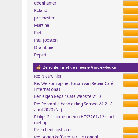
ddenhamer
Roland
prismaster
Martine
Piet
Paul Joosten
Drambuie
Repiet
Berichten met de meeste Vind-ik-leuks
Re: Nieuw hier
Re: Welkom op het forum van Repair Café
International!
Een eigen Repair Café website V1.0
Re: Reparatie handleiding Senseo V4.2 - 8
april 2020 (NL)
Philips 2.1 home cinema HTS3261/12 start
niet op
Re: scheidingstrafo
Re: Bonen koffiezetter De'Longhi