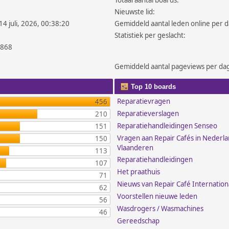
Totaal aantal boards:
Nieuwste lid:
14 juli, 2026, 00:38:20
Gemiddeld aantal leden online per d
Statistiek per geslacht:
.868
Gemiddeld aantal pageviews per da
Top 10 boards
Reparatievragen
456
Reparatieverslagen
210
Reparatiehandleidingen Senseo
151
Vragen aan Repair Cafés in Nederl
150
Vlaanderen
113
Reparatiehandleidingen
107
Het praathuis
71
Nieuws van Repair Café Internation
62
Voorstellen nieuwe leden
56
Wasdrogers / Wasmachines
46
Gereedschap