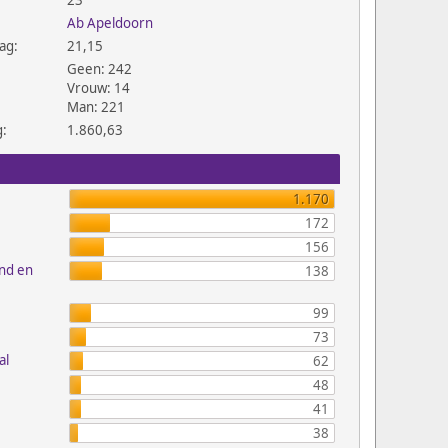
23
Ab Apeldoorn
ag:
21,15
Geen: 242
Vrouw: 14
Man: 221
g:
1.860,63
1.170
172
156
and en
138
99
73
al
62
48
41
38