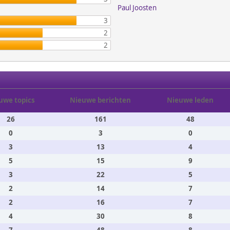
Paul Joosten
3
2
2
uwe topics
Nieuwe berichten
Nieuwe leden
26
161
48
0
3
0
3
13
4
5
15
9
3
22
5
2
14
7
2
16
7
4
30
8