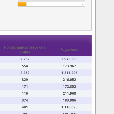
7
Hoogst aantal bezoekers
Pageviews
online
2.252
3.973.580
554
173.967
2.252
1.311.296
329
216.052
171
172.852
116
211.968
374
183.986
481
1.118.093