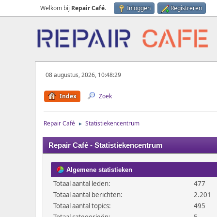
Welkom bij
Repair Café
.
Inloggen
Registreren
08 augustus, 2026, 10:48:29
Index
Zoek
Repair Café
Statistiekencentrum
►
Repair Café - Statistiekencentrum
Algemene statistieken
Totaal aantal leden:
477
Totaal aantal berichten:
2.201
Totaal aantal topics:
495