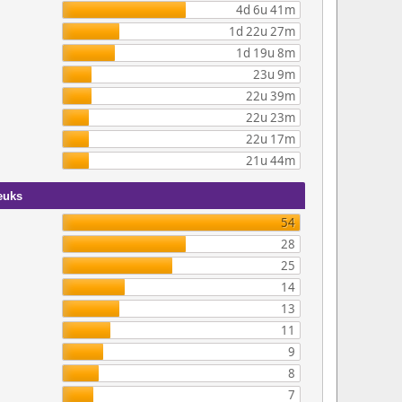
4d 6u 41m
1d 22u 27m
1d 19u 8m
23u 9m
22u 39m
22u 23m
22u 17m
21u 44m
euks
54
28
25
14
13
11
9
8
7