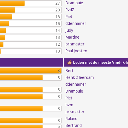
Drambuie
27
PvdZ
20
Piet
18
ddenhamer
16
Judy
14
Martine
13
prismaster
12
Paul Joosten
10
Leden met de meeste Vind-ik-l
Bert
4
Henk 2 leerdam
3
ddenhamer
3
Drambuie
3
Piet
hvm
3
prismaster
Roland
3
Bertrand
3