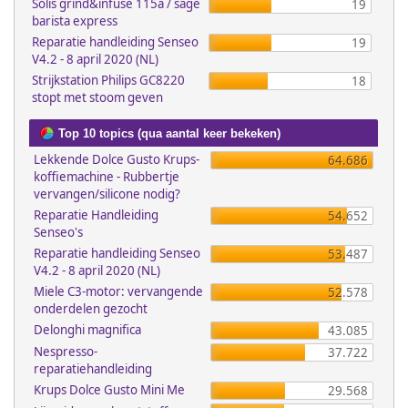
Solis grind&infuse 115a / sage
19
barista express
Reparatie handleiding Senseo
19
V4.2 - 8 april 2020 (NL)
Strijkstation Philips GC8220
18
stopt met stoom geven
Top 10 topics (qua aantal keer bekeken)
Lekkende Dolce Gusto Krups-
64.686
koffiemachine - Rubbertje
vervangen/silicone nodig?
Reparatie Handleiding
54.652
Senseo's
Reparatie handleiding Senseo
53.487
V4.2 - 8 april 2020 (NL)
Miele C3-motor: vervangende
52.578
onderdelen gezocht
Delonghi magnifica
43.085
Nespresso-
37.722
reparatiehandleiding
Krups Dolce Gusto Mini Me
29.568