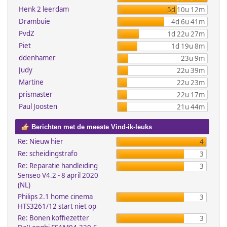
Henk 2 leerdam
5d 10u 12m
Drambuie
4d 6u 41m
PvdZ
1d 22u 27m
Piet
1d 19u 8m
ddenhamer
23u 9m
Judy
22u 39m
Martine
22u 23m
prismaster
22u 17m
Paul Joosten
21u 44m
Berichten met de meeste Vind-ik-leuks
Re: Nieuw hier
4
Re: scheidingstrafo
3
Re: Reparatie handleiding
3
Senseo V4.2 - 8 april 2020
(NL)
Philips 2.1 home cinema
3
HTS3261/12 start niet op
Re: Bonen koffiezetter
3