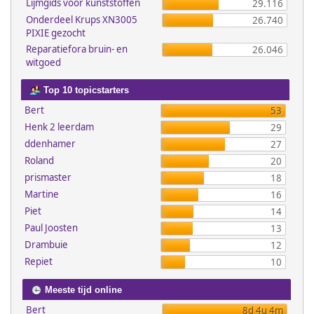
Lijmgids voor kunststoffen
29.116
Onderdeel Krups XN3005
26.740
PIXIE gezocht
Reparatiefora bruin- en
26.046
witgoed
Top 10 topicstarters
Bert
53
Henk 2 leerdam
29
ddenhamer
27
Roland
20
prismaster
18
Martine
16
Piet
14
Paul Joosten
13
Drambuie
12
Repiet
10
Meeste tijd online
Bert
8d 4u 4m