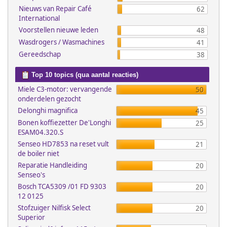
Nieuws van Repair Café
62
International
Voorstellen nieuwe leden
48
Wasdrogers / Wasmachines
41
Gereedschap
38
Top 10 topics (qua aantal reacties)
Miele C3-motor: vervangende
50
onderdelen gezocht
Delonghi magnifica
45
Bonen koffiezetter De'Longhi
25
ESAM04.320.S
Senseo HD7853 na reset vult
21
de boiler niet
Reparatie Handleiding
20
Senseo's
Bosch TCA5309 /01 FD 9303
20
12 0125
Stofzuiger Nilfisk Select
20
Superior