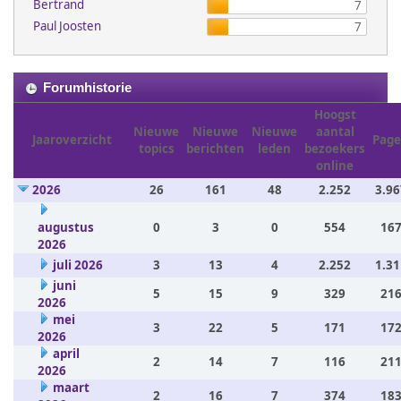
Bertrand
7
Paul Joosten
7
Forumhistorie
Hoogst
Nieuwe
Nieuwe
Nieuwe
aantal
Jaaroverzicht
Page
topics
berichten
leden
bezoekers
online
2026
26
161
48
2.252
3.96
augustus
0
3
0
554
167
2026
juli 2026
3
13
4
2.252
1.31
juni
5
15
9
329
216
2026
mei
3
22
5
171
172
2026
april
2
14
7
116
211
2026
maart
2
16
7
374
183