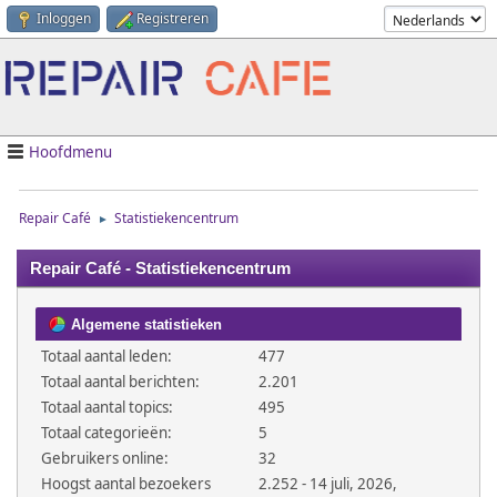
Inloggen
Registreren
Hoofdmenu
Repair Café
Statistiekencentrum
►
Repair Café - Statistiekencentrum
Algemene statistieken
Totaal aantal leden:
477
Totaal aantal berichten:
2.201
Totaal aantal topics:
495
Totaal categorieën:
5
Gebruikers online:
32
Hoogst aantal bezoekers
2.252 - 14 juli, 2026,