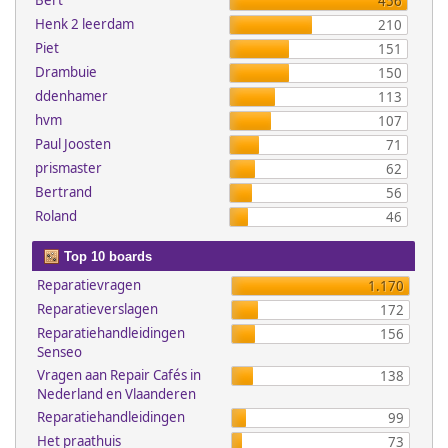
Bert
456
Henk 2 leerdam
210
Piet
151
Drambuie
150
ddenhamer
113
hvm
107
Paul Joosten
71
prismaster
62
Bertrand
56
Roland
46
Top 10 boards
Reparatievragen
1.170
Reparatieverslagen
172
Reparatiehandleidingen
156
Senseo
Vragen aan Repair Cafés in
138
Nederland en Vlaanderen
Reparatiehandleidingen
99
Het praathuis
73