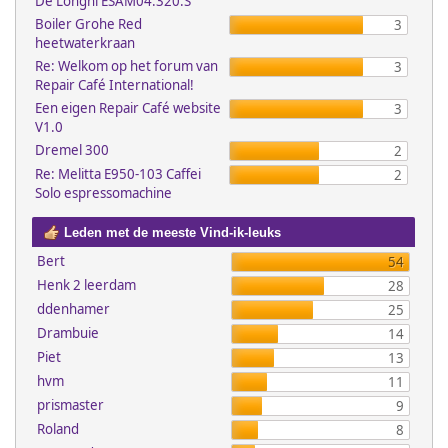
De'Longhi ESAM04.320.S
Boiler Grohe Red
3
heetwaterkraan
Re: Welkom op het forum van
3
Repair Café International!
Een eigen Repair Café website
3
V1.0
Dremel 300
2
Re: Melitta E950-103 Caffei
2
Solo espressomachine
Leden met de meeste Vind-ik-leuks
Bert
54
Henk 2 leerdam
28
ddenhamer
25
Drambuie
14
Piet
13
hvm
11
prismaster
9
Roland
8