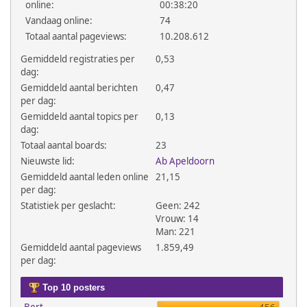
online:
00:38:20
Vandaag online:
74
Totaal aantal pageviews:
10.208.612
Gemiddeld registraties per
0,53
dag:
Gemiddeld aantal berichten
0,47
per dag:
Gemiddeld aantal topics per
0,13
dag:
Totaal aantal boards:
23
Nieuwste lid:
Ab Apeldoorn
Gemiddeld aantal leden online
21,15
per dag:
Statistiek per geslacht:
Geen: 242
Vrouw: 14
Man: 221
Gemiddeld aantal pageviews
1.859,49
per dag:
Top 10 posters