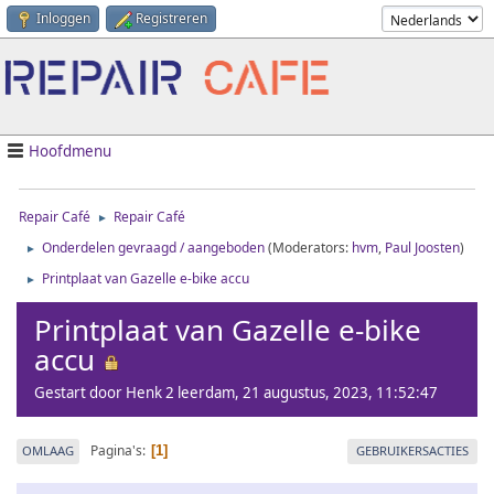
Inloggen
Registreren
Hoofdmenu
Repair Café
Repair Café
►
Onderdelen gevraagd / aangeboden
(Moderators:
hvm
,
Paul Joosten
)
►
Printplaat van Gazelle e-bike accu
►
Printplaat van Gazelle e-bike
accu
Gestart door Henk 2 leerdam, 21 augustus, 2023, 11:52:47
Pagina's
OMLAAG
GEBRUIKERSACTIES
1