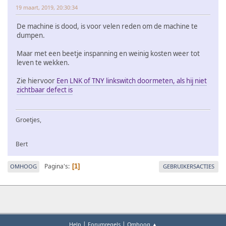
19 maart, 2019, 20:30:34
De machine is dood, is voor velen reden om de machine te
dumpen.
Maar met een beetje inspanning en weinig kosten weer tot
leven te wekken.
Zie hiervoor
Een LNK of TNY linkswitch doormeten, als hij niet
zichtbaar defect is
Groetjes,
Bert
Pagina's
OMHOOG
GEBRUIKERSACTIES
1
|
|
Help
Forumregels
Omhoog ▲