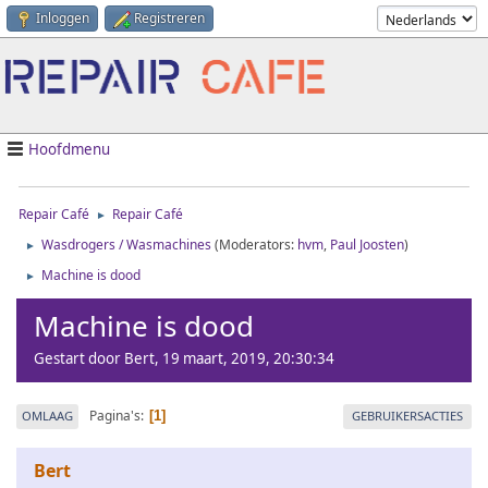
Inloggen
Registreren
Hoofdmenu
Repair Café
Repair Café
►
Wasdrogers / Wasmachines
(Moderators:
hvm
,
Paul Joosten
)
►
Machine is dood
►
Machine is dood
Gestart door Bert, 19 maart, 2019, 20:30:34
Pagina's
OMLAAG
GEBRUIKERSACTIES
1
Bert