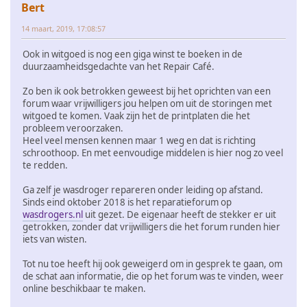
Bert
14 maart, 2019, 17:08:57
Ook in witgoed is nog een giga winst te boeken in de
duurzaamheidsgedachte van het Repair Café.
Zo ben ik ook betrokken geweest bij het oprichten van een
forum waar vrijwilligers jou helpen om uit de storingen met
witgoed te komen. Vaak zijn het de printplaten die het
probleem veroorzaken.
Heel veel mensen kennen maar 1 weg en dat is richting
schroothoop. En met eenvoudige middelen is hier nog zo veel
te redden.
Ga zelf je wasdroger repareren onder leiding op afstand.
Sinds eind oktober 2018 is het reparatieforum op
wasdrogers.nl
uit gezet. De eigenaar heeft de stekker er uit
getrokken, zonder dat vrijwilligers die het forum runden hier
iets van wisten.
Tot nu toe heeft hij ook geweigerd om in gesprek te gaan, om
de schat aan informatie, die op het forum was te vinden, weer
online beschikbaar te maken.