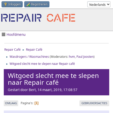
Inloggen
Registreren
Hoofdmenu
Repair Café
Repair Café
►
Wasdrogers / Wasmachines
(Moderators:
hvm
,
Paul Joosten
)
►
Witgoed slecht mee te slepen naar Repair café
►
Witgoed slecht mee te slepen
naar Repair café
Gestart door Bert, 14 maart, 2019, 17:08:57
Pagina's
OMLAAG
GEBRUIKERSACTIES
1