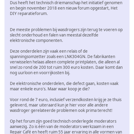
Dus heeft het technisch driemanschap het initiatief genomen
en begin november 2018 een nieuw forum opgestart, Het
DIY reparatieforum.
De meeste problemen bij wasdrogers zijn terug te voeren op
slecht onderhoud en falen van meestal dezelfde
elektronische componenten.
Deze onderdelen zijn vaak een relais of de
spanningsomzetter zoals een LNK304GN. De fabrikanten
verwisselen helaas alleen complete printplaten, die alleen al
snel zo rond de 200 tot ruim 300 euro kosten. Daar komt dan
nog uurloon en voorrijkosten bij.
De elektronische onderdelen, die defect gaan, kosten vaak
maar enkele euro's. Maar waar koop je die?
Voor rond de 7 euro, inclusief verzendkosten krijg je ze thuis
geleverd, maar uiteraard kun je hier voor alle andere
wasdroger gerelateerde problemen ook prima terecht!
Op het forum zijn goed technisch onderlegde moderators
aanwezig. Zo is één van de moderators werkzaam in een
Repair Café en heeft ruim 55 jaar ervaring in alle vormen van