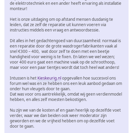
de elektrotechniek en een ander heeft ervaring als installatie
monteur!
Het is onze uitdaging om op afstand mensen dusdanig te
leiden, dat ze zelf de reparatie uit kunnen voeren via
instructies middels een vraag en antwoordsessie.
Dit alles in het gedachtengoed van duurzaamheid: normaal is
een reparatie door de grote wasdrogerfabrikanten vaak al
snel €300 – 400, wat door zelf te doen met een beetje
handigheid voor weinig is te fixen. En laten we wel wezen;
voor 400 euro gaat een machine vaak op de schroothoop,
maar voor een paar tientjes wordt dat toch heel wat anders!
Intussen is het
Kieskeurig.nl
opgevallen hoe succesvol ons
forum wel was en ze hebben ons een leuk aanbod gedaan om
onder hun vleugels door te gaan.
Dat was voor ons aantrekkelijk, omdat wij geen verdienmodel
hebben, en alles zelf moesten bekostigen.
Nu zijn we van de kosten af en gaan heerlijk op dezelfde voet
verder, waar we dan beiden ook weer moderator zijn
geworden en we de vrijheid hebben om op dezelfde voet
door te gaan.