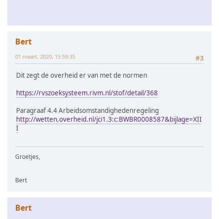
Bert
01 maart, 2020, 15:59:35
#3
Dit zegt de overheid er van met de normen
https://rvszoeksysteem.rivm.nl/stof/detail/368
Paragraaf 4.4 Arbeidsomstandighedenregeling
http://wetten.overheid.nl/jci1.3:c:BWBR0008587&bijlage=XII
I
Groetjes,
Bert
Bert