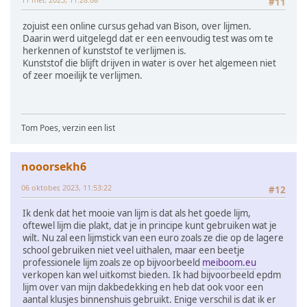
#11
zojuist een online cursus gehad van Bison, over lijmen.
Daarin werd uitgelegd dat er een eenvoudig test was om te
herkennen of kunststof te verlijmen is.
Kunststof die blijft drijven in water is over het algemeen niet
of zeer moeilijk te verlijmen.
Tom Poes, verzin een list
nooorsekh6
06 oktober, 2023, 11:53:22
#12
Ik denk dat het mooie van lijm is dat als het goede lijm,
oftewel lijm die plakt, dat je in principe kunt gebruiken wat je
wilt. Nu zal een lijmstick van een euro zoals ze die op de lagere
school gebruiken niet veel uithalen, maar een beetje
professionele lijm zoals ze op bijvoorbeeld
meiboom.eu
verkopen kan wel uitkomst bieden. Ik had bijvoorbeeld epdm
lijm over van mijn dakbedekking en heb dat ook voor een
aantal klusjes binnenshuis gebruikt. Enige verschil is dat ik er