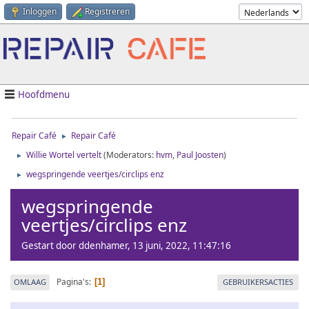
Inloggen
Registreren
Hoofdmenu
Repair Café
Repair Café
►
Willie Wortel vertelt
(Moderators:
hvm
,
Paul Joosten
)
►
wegspringende veertjes/circlips enz
►
wegspringende
veertjes/circlips enz
Gestart door ddenhamer, 13 juni, 2022, 11:47:16
Pagina's
OMLAAG
GEBRUIKERSACTIES
1