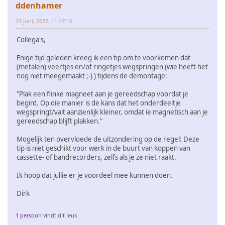
ddenhamer
13 juni, 2022, 11:47:16
Collega's,
Enige tijd geleden kreeg ik een tip om te voorkomen dat
(metalen) veertjes en/of ringetjes wegspringen (wie heeft het
nog niet meegemaakt ;-) ) tijdens de demontage:
"Plak een flinke magneet aan je gereedschap voordat je
begint. Op die manier is de kans dat het onderdeeltje
wegspringt/valt aanzienlijk kleiner, omdat ie magnetisch aan je
gereedschap blijft plakken."
Mogelijk ten overvloede de uitzondering op de regel: Deze
tip is niet geschikt voor werk in de buurt van koppen van
cassette- of bandrecorders, zelfs als je ze niet raakt.
Ik hoop dat jullie er je voordeel mee kunnen doen.
Dirk
1 persoon
vindt dit leuk.