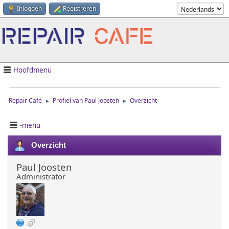
Inloggen
Registreren
Hoofdmenu
Repair Café
Profiel van Paul Joosten
Overzicht
►
►
-menu
Overzicht
Paul Joosten
Administrator