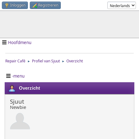
Inloggen
Registreren
Hoofdmenu
Repair Café
Profiel van Sjuut
Overzicht
►
►
-menu
Overzicht
Sjuut
Newbie