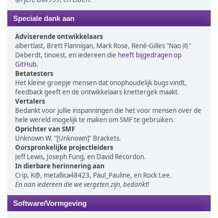
Speciale dank aan
Adviserende ontwikkelaars
albertlast, Brett Flannigan, Mark Rose, René-Gilles "Nao 尚"
Deberdt, tinoest, en iedereen die
heeft bijgedragen op
GitHub
.
Betatesters
Het kleine groepje mensen dat onophoudelijk bugs vindt,
feedback geeft en de ontwikkelaars knettergek maakt.
Vertalers
Bedankt voor jullie inspanningen die het voor mensen over de
hele wereld mogelijk te maken om SMF te gebruiken.
Oprichter van SMF
Unknown W. "[Unknown]" Brackets.
Oorspronkelijke projectleiders
Jeff Lewis, Joseph Fung, en David Recordon.
In dierbare herinnering aan
Crip, K@, metallica48423, Paul_Pauline, en Rock Lee.
En aan iedereen die we vergeten zijn, bedankt!
Software/Vormgeving