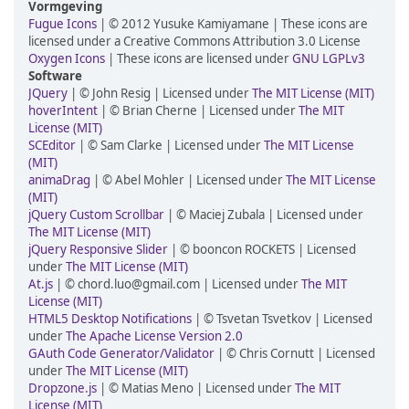
Vormgeving
Fugue Icons
| © 2012 Yusuke Kamiyamane | These icons are
licensed under a Creative Commons Attribution 3.0 License
Oxygen Icons
| These icons are licensed under
GNU LGPLv3
Software
JQuery
| © John Resig | Licensed under
The MIT License (MIT)
hoverIntent
| © Brian Cherne | Licensed under
The MIT
License (MIT)
SCEditor
| © Sam Clarke | Licensed under
The MIT License
(MIT)
animaDrag
| © Abel Mohler | Licensed under
The MIT License
(MIT)
jQuery Custom Scrollbar
| © Maciej Zubala | Licensed under
The MIT License (MIT)
jQuery Responsive Slider
| © booncon ROCKETS | Licensed
under
The MIT License (MIT)
At.js
| © chord.luo@gmail.com | Licensed under
The MIT
License (MIT)
HTML5 Desktop Notifications
| © Tsvetan Tsvetkov | Licensed
under
The Apache License Version 2.0
GAuth Code Generator/Validator
| © Chris Cornutt | Licensed
under
The MIT License (MIT)
Dropzone.js
| © Matias Meno | Licensed under
The MIT
License (MIT)