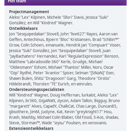
Het team
Projectmanagement
Aleksi "Lex" Kilpinen, Michele "Illori" Davis, Jessica "Suki"
González, en Will "Kindred" Wagner.
Ontwikkelaars
Jon "Sesquipedalian" Stovell, John "live627" Rayes, Aaron van
Geffen, Antechinus, Bjoern "Bloc" Kristiansen, Brad "IchBin™"
Grow, Colin Schoen, emanuele, Hendrik Jan "Compuart" Visser,
Jessica "Suki" González, Jon "Sesquipedalian" Stovell, Juan
"JayBachatero" Hernandez, Karl "RegularExpression" Benson,
Matthew "Labradoodle-360" Kerle, Grudge, Michael
"Oldiesmann" Eshom, Michael "Thantos" Miller, Norv, Oscar
"Ozp" Rydhé, Peter "Arantor" Spicer, Selman "[SiNaN]" Eser,
Shawn Bulen, Shitiz "Dragooon" Garg, Theodore "Orstio"
Hildebrandt, Thorsten "TE" Eurich, en winrules.
Ondersteuningsspecialisten
Will "Kindred" Wagner, Doug Heffernan, lurkalot, Aleksi "Lex"
Kilpinen, br360, GigaWatt, ziycon, Adam Tallon, Bigguy, Bruno
"margarett" Alves, CapadY, ChalkCat, Chas Large, Duncan85,
gbsothere, JimM, Justyne, Kat, Kevin "greyknight17" Hou,
Krash, Mashby, Michael Colin Blaber, Old Fossil, S-Ace, shadav,
Steve, Storman™, Wade "sησω" Poulsen, en xenovanis.
Extensieontwikkelaars