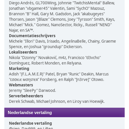
Diego Andrés, GL700Wing, Johnnie "TwitchisMental" Ballew,
Jonathan "vbgamer45" Valentin, Sami "SychO" Mazouz,
Brannon "B" Hall, Gary M. Gadsdon, Jack "akabugeyes"
Thorsen, Jason "JBlaze" Clemons, Joey "Tyrsson" Smith, Kays,
Michael "Mick." Gomez, NanoSector, Ricky., Russell "NEND"
Najar, en SA™.
Documentatieschrijvers
Michele "Illori" Davis, Irisado, AngelinaBelle, Chainy, Graeme
Spence, en Joshua "groundup" Dickerson.
Lokaliseerders
Nikola "Dzonny" Novaković, m4z, Francisco "d3vcho"
Domínguez, Robert Monden, en Relyana.
Marketing
Adish "(F.L.A.M.E.R)" Patel, Bryan "Runic" Deakin, Marcus
"cσσкιє мσηѕтєя" Forsberg, en Ralph "[n3rve]" Otowo.
Webmasters
Jeremy "SleePy" Darwood.
Serverbeheerders
Derek Schwab, Michael Johnson, en Liroy van Hoewijk.
Nederlandse vertaling
Nederlandse vertaling
@rjen, Dav999, en LiBen.